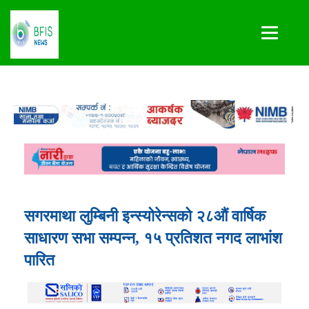
सगरमाथा लुम्बिनी इन्स्योरेन्सको २८औं वार्षिक
साधारण सभा सम्पन्न, १५ प्रतिशत नगद लाभांश
पारित