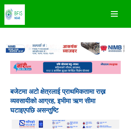
बजेटमा अटो क्षेत्रलाई प्राथमिकतामा राख्न
व्यवसायीको आग्रह, इभीमा ऋण सीमा
घटाइएपछि असन्तुष्टि