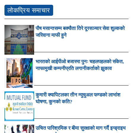
लोकप्रिय समाचार
पौष मसान्तसम्म बक्यौता तिरे दूरसञ्चार सेवा शुल्कको
जरिवाना माफी हुने
भारतको आईपीओ बजारमा पुनः चहलपहलको संकेत,
नाफामुखी कम्पनीप्रति लगानीकर्ताको झुकाव
कुमारी क्यापिटलका तीन म्युचुअल फण्डको लाभांश
घोषणा, कुनको कति?
उचित पारिश्रमिक र बीमा सुरक्षाको माग गर्दै इन्ड्राइभ